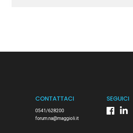
CONTATTACI
SEGUICI
0541/628200
forum.na@maggioli.it