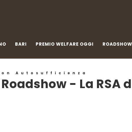
NO
BARI
PREMIO WELFARE OGGI
ROADSHOW
N
NO
BARI
PREMIO WELFARE OGGI
ROADSHO
Non Autosufficienza
o Roadshow - La RSA 