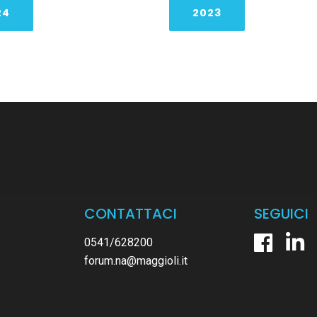
24
2023
CONTATTACI
SEGUICI
0541/628200
forum.na@maggioli.it