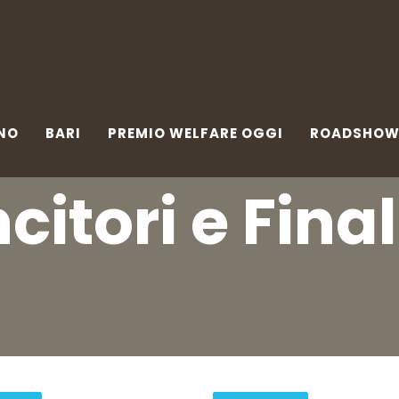
NO
BARI
PREMIO WELFARE OGGI
ROADSHOW
N
NO
BARI
PREMIO WELFARE OGGI
ROADSHO
citori e Final