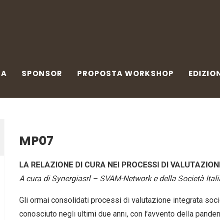
A
SPONSOR
PROPOSTA WORKSHOP
EDIZIONI 
PA
SPONSOR
PROPOSTA WORKSHOP
EDIZIO
MP07
LA RELAZIONE DI CURA NEI PROCESSI DI VALUTAZION
A cura di Synergiasrl – SVAM-Network e della Società Itali
Gli ormai consolidati processi di valutazione integrata soci
conosciuto negli ultimi due anni, con l’avvento della pande